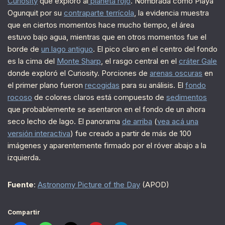
Curiosity
que exploró al
planeta rojo
. Nombrada como Playa
Ogunquit por su
contraparte terrícola
, la evidencia muestra
que en ciertos momentos hace mucho tiempo, el área
estuvo bajo agua, mientras que en otros momentos fue el
borde de
un lago antiguo
. El pico claro en el centro del fondo
es la cima del
Monte Sharp
, el rasgo central en el
cráter Gale
donde exploró el Curiosity. Porciones de
arenas oscuras
en
el primer plano fueron
recogidas
para su análisis. El
fondo
rocoso
de colores claros está compuesto de
sedimentos
que probablemente se asentaron en el fondo de un ahora
seco lecho de lago. El panorama
de arriba
(
vea acá una
versión interactiva
) fue creado a partir de más de 100
imágenes y aparentemente firmado por el róver abajo a la
izquierda.
Fuente
:
Astronomy Picture of the Day
(APOD)
Compartir