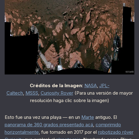
Créditos de la Imagen
:
NASA
,
JPL-
Caltech
,
MSSS
,
Curiosity Rover
(Para una versión de mayor
resolución haga clic sobre la imagen)
Esto fue una vez una playa — en un
Marte
antiguo. El
panorama de 360 grados presentado acá
,
comprimido
horizontalmente
, fue tomado en 2017 por el
robotizado róver