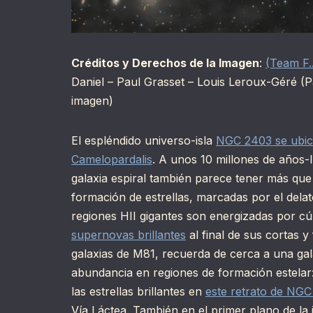
Créditos y Derechos de la Imagen
:
(Team F.
Daniel – Paul Grasset – Louis Leroux-Géré (P
imagen)
El espléndido universo-isla
NGC 2403 se ubi
Camelopardalis
. A unos 10 millones de años-
galaxia espiral también parece tener más qu
formación de estrellas, marcadas por el delat
regiones HII gigantes son energizadas por cú
supernovas brillantes
al final de sus cortas 
galaxias de M81, recuerda de cerca a una gal
abundancia en regiones de formación estelar
las estrellas brillantes en
este retrato de NG
Vía Láctea. También en el primer plano de l