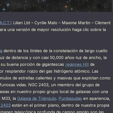
A.C.T.)
Lilian Lbt – Cyrille Malo – Maxime Martin – Clément
ara una versión de mayor resolución haga clic sobre la
ca
dentro de los límites de la constelación de largo cuello
luz de distancia y con casi 50,000 años-luz de ancho, la
e su buena porción de gigantescas
regiones HII
de
or resplandor rojizo del gas hidrógeno atómico. Las
mulos de estrellas calientes y masivas que explotan como
y furiosas vidas. NGC 2403, un miembro del grupo de
axias en nuestro propio grupo local de galaxias con una
: M33, la
Galaxia de Triángulo
.
Puntiagudas
en apariencia,
C 2403
están en el primer plano, dentro de nuestra propia
a imagen telescópica profunda de campo amplio son las