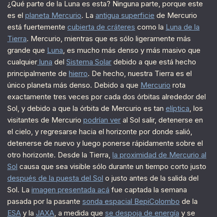
¿Qué parte de la Luna es esta? Ninguna parte, porque este
es el
planeta Mercurio
. La
antigua superficie
de Mercurio
está fuertemente
cubierta de cráteres
como la
Luna de la
Tierra
. Mercurio, mientras que es sólo ligeramente más
grande que
Luna
, es mucho más denso y más masivo que
cualquier
luna
del
Sistema Solar
debido a que está hecho
principalmente de
hierro
. De hecho, nuestra Tierra es el
único planeta más denso. Debido a que
Mercurio
rota
exactamente tres veces por cada dos órbitas alrededor del
Sol, y debido a que la órbita de Mercurio es tan
elíptica
, los
visitantes de Mercurio
podrían ver
al Sol salir, detenerse en
el cielo, y regresarse hacia el horizonte por donde salió,
detenerse de nuevo y luego ponerse rápidamente sobre el
otro horizonte. Desde la Tierra,
la proximidad de Mercurio al
Sol
causa que sea visible sólo durante un tiempo corto justo
después de la puesta del Sol
o justo antes de la salida del
Sol. La
imagen presentada acá
fue captada la semana
pasada por la pasante
sonda espacial BepiColombo
de la
ESA
y la
JAXA
, a medida que
se despoja de energía
y se