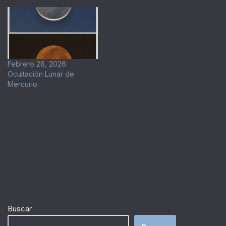
Tierra? Tal evento fue
registrado visualmente en
gran detalle por la sonda
robotizada BepiColombo
de la ESA y la JAXA el mes
pasado, cuando se
Febrero 28, 2026.
columpió pasando por la
Ocultación Lunar de
Tierra en su viaje hacia el
Mercurio
planeta Mercurio.…
Buscar