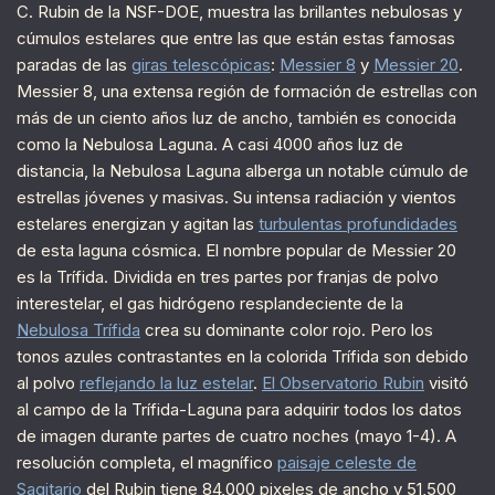
C. Rubin de la NSF-DOE, muestra las brillantes nebulosas y
cúmulos estelares que entre las que están estas famosas
paradas de las
giras telescópicas
:
Messier 8
y
Messier 20
.
Messier 8, una extensa región de formación de estrellas con
más de un ciento años luz de ancho, también es conocida
como la Nebulosa Laguna. A casi 4000 años luz de
distancia, la Nebulosa Laguna alberga un notable cúmulo de
estrellas jóvenes y masivas. Su intensa radiación y vientos
estelares energizan y agitan las
turbulentas profundidades
de esta laguna cósmica. El nombre popular de Messier 20
es la Trífida. Dividida en tres partes por franjas de polvo
interestelar, el gas hidrógeno resplandeciente de la
Nebulosa Trífida
crea su dominante color rojo. Pero los
tonos azules contrastantes en la colorida Trífida son debido
al polvo
reflejando la luz estelar
.
El Observatorio Rubin
visitó
al campo de la Trífida-Laguna para adquirir todos los datos
de imagen durante partes de cuatro noches (mayo 1-4). A
resolución completa, el magnífico
paisaje celeste de
Sagitario
del Rubin tiene 84,000 pixeles de ancho y 51,500