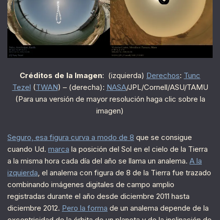
Créditos de la Imagen
: (izquierda)
Derechos
:
Tunc
Tezel
(
TWAN
) – (derecha):
NASA
/JPL/Cornell/ASU/TAMU
(Para una versión de mayor resolución haga clic sobre la
imagen)
Seguro, esa figura curva a modo de 8
que se consigue
cuando Ud.
marca
la posición del Sol en el cielo de la Tierra
a la misma hora cada día del año se llama un analema.
A la
izquierda
, el analema con figura de 8 de la Tierra fue trazado
combinando imágenes digitales de campo amplio
registradas durante el año desde diciembre 2011 hasta
diciembre 2012.
Pero la forma
de un analema depende de la
excentricidad de la órbita de un planeta y de la inclinación de