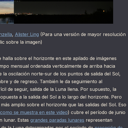
nzella
,
Alister Ling
(Para una versión de mayor resolución
lic sobre la imagen)
e halla sobre el horizonte en este apilado de imágenes
empo mensual ordenada verticalmente de arriba hacia
 la oscilación norte-sur de los puntos de salida del Sol,
embre y de regreso. También le da seguimiento al
cil de seguir, salida de la Luna llena. Por supuesto, la
opuesta a la salida del Sol a lo largo del horizonte. Pero
más amplio sobre el horizonte que las salidas del Sol. Eso
como se muestra en este video
) cubre el período de junio
n lunar. Estas
grandes paradas lunares
representan
s de la Luna determinadas por el período de
precesión de