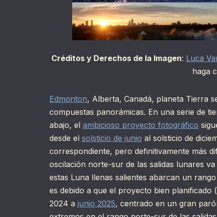
Créditos y Derechos de la Imagen
:
Luca Va
haga c
Edmonton
, Alberta, Canadá, planeta Tierra s
compuestas panorámicas. En una serie de ti
abajo, el
ambicioso proyecto fotográfico
sigue
desde el
solsticio de junio
al solsticio de dici
correspondiente, pero definitivamente más difí
oscilación norte-sur de las salidas lunares va 
estas Luna llenas salientes abarcan un rango 
es debido a que el proyecto bien planificado (
2024 a
junio 2025
, centrado en un gran paró
extremos en el rango norte-sur de las salida