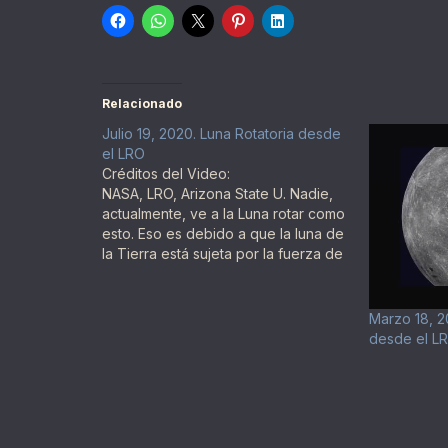
Relacionado
Julio 19, 2020. Luna Rotatoria desde
el LRO
Créditos del Video:
NASA, LRO, Arizona State U. Nadie,
actualmente, ve a la Luna rotar como
esto. Eso es debido a que la luna de
la Tierra está sujeta por la fuerza de
marea a la Tierra, mostrándonos sólo
un lado. Sin embargo, dada la
moderna tecnología digital,
Marzo 18, 2
combinada con muchas imágenes…
desde el LR