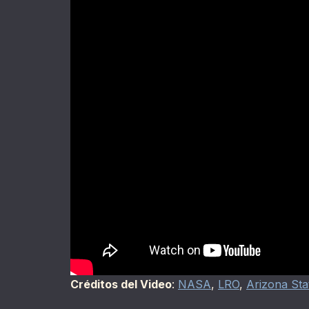
Créditos del Video
:
NASA
,
LRO
,
Arizona Sta