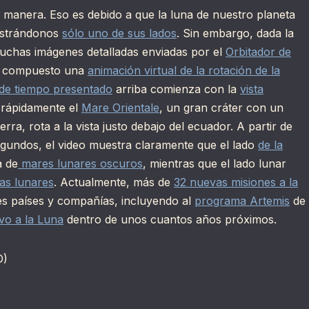
a manera. Eso es debido a que la luna de nuestro planeta
mostrándonos
sólo uno de sus lados
. Sin embargo, dada la
uchas imágenes detalladas enviadas por el
Orbitador de
ha compuesto una
animación virtual de la rotación de la
 de tiempo presentado
arriba comienza con la
vista
 rápidamente el
Mare Orientale
, un gran cráter con un
erra, rota a la vista justo debajo del ecuador. A partir de
undos, el video muestra claramente que el lado
de la
a de
mares lunares oscuros
, mientras que el lado lunar
tas lunares
. Actualmente, más de
32 nuevas misiones a la
les países y compañías, incluyendo al
programa Artemis
de
vo a la Luna
dentro de unos cuantos años próximos.
D)