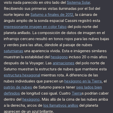
visto nada parecido en otro lado del
Sistema Solar
.
Recibiendo sus primeras vistas iluminadas por el Sol del
norte lejano de
Saturno a finales de 2012
, la cámara de
ángulo amplio de la sonda espacial Cassini registró esta
impresionante imagen en color falso
del polo norte del
planeta anillado. La composición de datos de imagen en el
infrarrojo cercano resultó en tonos rojos para las nubes bajas
y verdes para las altas, dándole al paisaje de nubes
saturnianas
una apariencia vívida. Esta e imágenes similares
muestran la estabilidad del
hexágono
incluso 20 o más años
después de la Voyager. Las
animaciones
del polo norte de
Saturno muestran la estructura de nubes que mantiene esta
estructura hexagonal
mientras rota. A diferencia de las
nubes individuales que parecen un
hexágono en la Tierra
, el
patrón de nubes
de Saturno parece tener
seis lados bien
definidos
de longitud casi igual. Cuatro
Tierra
s podrían caber
dentro del
hexágono
. Más allá de la cima de las nubes arriba
a la derecha, arcos de
los llamativos anillos
del planeta
aparecen de un azul brillante.