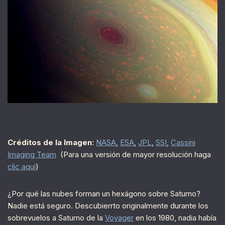
Créditos de la Imagen
:
NASA
,
ESA
,
JPL
,
SSI
,
Cassini
Imaging Team
(Para una versión de mayor resolución haga
clic aquí
)
¿Por qué las nubes forman un hexágono sobre Saturno?
Nadie está seguro. Descubierrto originalmente durante los
sobrevuelos a Saturno de la
Voyager
en los 1980, nadia había