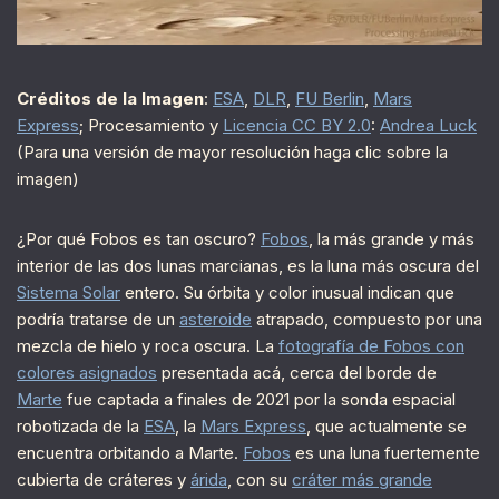
Créditos de la Imagen
:
ESA
,
DLR
,
FU Berlin
,
Mars
Express
; Procesamiento y
Licencia CC BY 2.0
:
Andrea Luck
(Para una versión de mayor resolución haga clic sobre la
imagen)
¿Por qué Fobos es tan oscuro?
Fobos
, la más grande y más
interior de las dos lunas marcianas, es la luna más oscura del
Sistema Solar
entero. Su órbita y color inusual indican que
podría tratarse de un
asteroide
atrapado, compuesto por una
mezcla de hielo y roca oscura. La
fotografía de Fobos con
colores asignados
presentada acá, cerca del borde de
Marte
fue captada a finales de 2021 por la sonda espacial
robotizada de la
ESA
, la
Mars Express
, que actualmente se
encuentra orbitando a Marte.
Fobos
es una luna fuertemente
cubierta de cráteres y
árida
, con su
cráter más grande