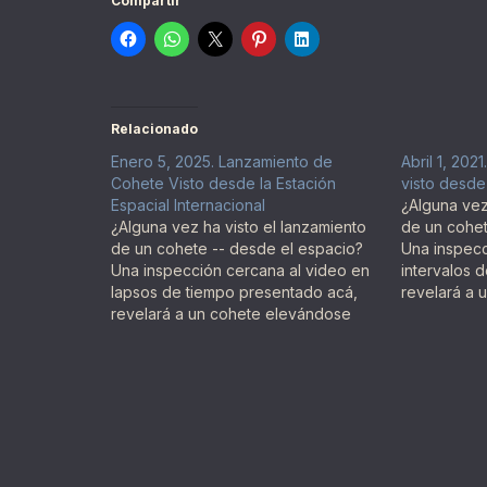
Compartir
Relacionado
Enero 5, 2025. Lanzamiento de
Abril 1, 20
Cohete Visto desde la Estación
visto desde 
Espacial Internacional
¿Alguna vez
¿Alguna vez ha visto el lanzamiento
de un cohet
de un cohete -- desde el espacio?
Una inspecc
Una inspección cercana al video en
intervalos d
lapsos de tiempo presentado acá,
revelará a 
revelará a un cohete elevándose
hacia la órb
hacia la órbita de la Tierra visto
desde la Es
desde la Estación Espacial
Internacional
Internacional (EEI). El cohete Soyuz-
FG ruso fue lanzado en noviembre…