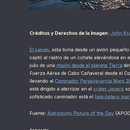
Créditos y Derechos de la Imagen
:
John Kr
El jueves
, esta toma desde un avión pequeño a
captó al rastro de un cohete elevándose en el
julio de una
misión desde el planeta Tierra
dir
Fuerza Aérea de Cabo Cañaveral desde el Com
llevando al
Caminador Perseverancia Mars 2
está dirigido a aterrizar en el
cráter Jezero
so
sofisticado caminador está el
helicóptero mar
Fuente:
Astronomy Picture of the Day
(APOD