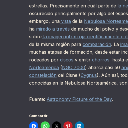
estrellas. Precisamente en cuál parte de
la n
oscurecido principalmente por algo del espeso
embargo, una
vista
de la
Nebulosa Norteamé
ha
mirado a través
de mucho del polvo y descu
sobre
la imagen infrarroja científicamente
co
de la misma región para
comparación
. La
ima
muchas etapas de formación, desde estar in
rodeados por
discos
y emitir
chorros
, hasta 
Norteamérica
(
NGC 7000
) abarca casi 50
añ
constelación
del Cisne (
Cygnus
). Aún así, to
conocidas en la Nebulosa Norteamérica, son l
Fuente:
Astronomy Picture of the Day
.
Compartir