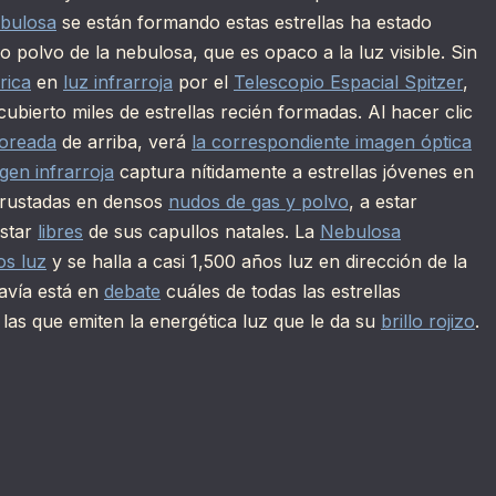
ebulosa
se están formando estas estrellas ha estado
 polvo de la nebulosa, que es opaco a la luz visible. Sin
rica
en
luz infrarroja
por el
Telescopio Espacial Spitzer
,
bierto miles de estrellas recién formadas. Al hacer clic
loreada
de arriba, verá
la correspondiente imagen óptica
gen infrarroja
captura nítidamente a estrellas jóvenes en
crustadas en densos
nudos de gas y polvo
, a estar
estar
libres
de sus capullos natales. La
Nebulosa
os luz
y se halla a casi 1,500 años luz en dirección de la
davía está en
debate
cuáles de todas las estrellas
as que emiten la energética luz que le da su
brillo rojizo
.