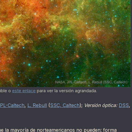
sible o
este enlace
para ver la versión agrandada.
PL-Caltech
,
L. Rebull
(
SSC, Caltech
);
Versión óptica:
DSS
,
ue la mayoría de norteamericanos no pueden: forma