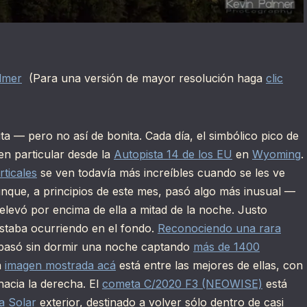
lmer
(Para una versión de mayor resolución haga
clic
 — pero no así de bonita. Cada día, el simbólico pico de
en particular desde la
Autopista 14 de los EU
en
Wyoming
.
rticales
se ven todavía más increíbles cuando se les ve
unque, a principios de este mes, pasó algo más inusual —
e elevó por encima de ella a mitad de la noche. Justo
staba ocurriendo en el fondo.
Reconociendo una rara
 pasó sin dormir una noche captando
más de 1400
a
imagen mostrada acá
está entre las mejores de ellas, con
hacia la derecha. El
cometa C/2020 F3 (NEOWISE)
está
a Solar
exterior, destinado a volver sólo dentro de casi