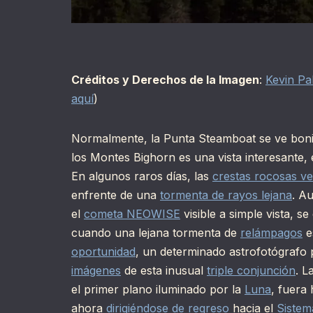
Créditos y Derechos de la Imagen
:
Kevin Pa
aquí
)
Normalmente, la Punta Steamboat se ve bonita
los Montes Bighorn es una vista interesante, 
En algunos raros días, las
crestas rocosas ve
enfrente de una
tormenta de rayos lejana
. A
el
cometa NEOWISE
visible a simple vista, s
cuando una lejana tormenta de
relámpagos
e
oportunidad
, un determinado astrofotógrafo
imágenes
de esta inusual
triple conjunción
. L
el primer plano iluminado por la
Luna
, fuera 
ahora
dirigiéndose de regreso
hacia el
Sistem