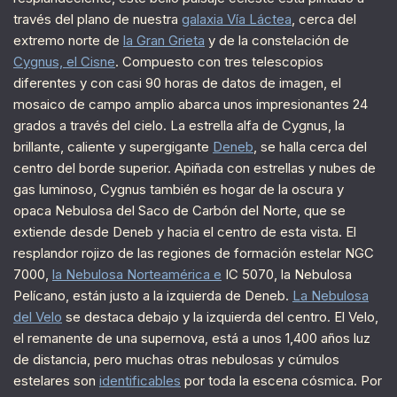
través del plano de nuestra
galaxia Vía Láctea
, cerca del
extremo norte de
la Gran Grieta
y de la constelación de
Cygnus, el Cisne
. Compuesto con tres telescopios
diferentes y con casi 90 horas de datos de imagen, el
mosaico de campo amplio abarca unos impresionantes 24
grados a través del cielo. La estrella alfa de Cygnus, la
brillante, caliente y supergigante
Deneb
, se halla cerca del
centro del borde superior. Apiñada con estrellas y nubes de
gas luminoso, Cygnus también es hogar de la oscura y
opaca Nebulosa del Saco de Carbón del Norte, que se
extiende desde Deneb y hacia el centro de esta vista. El
resplandor rojizo de las regiones de formación estelar NGC
7000,
la Nebulosa Norteamérica e
IC 5070, la Nebulosa
Pelícano, están justo a la izquierda de Deneb.
La Nebulosa
del Velo
se destaca debajo y la izquierda del centro. El Velo,
el remanente de una supernova, está a unos 1,400 años luz
de distancia, pero muchas otras nebulosas y cúmulos
estelares son
identificables
por toda la escena cósmica. Por