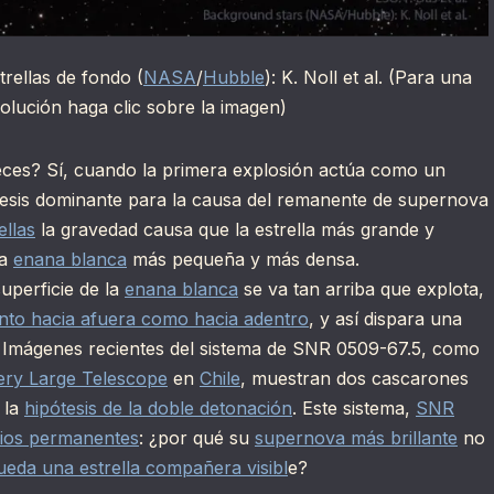
strellas de fondo (
NASA
/
Hubble
): K. Noll et al. (Para una
olución haga clic sobre la imagen)
ces? Sí, cuando la primera explosión actúa como un
tesis dominante para la causa del remanente de supernova
ellas
la gravedad causa que la estrella más grande y
ra
enana blanca
más pequeña y más densa.
uperficie de la
enana blanca
se va tan arriba que explota,
nto hacia afuera como hacia adentro
, y así dispara una
 Imágenes recientes del sistema de SNR 0509-67.5, como
ery Large Telescope
en
Chile
, muestran dos cascarones
 la
hipótesis de la doble detonación
. Este sistema,
SNR
rios permanentes
: ¿por qué su
supernova más brillante
no
eda una estrella compañera visibl
e?