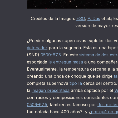
Créditos de la Imagen:
ESO
,
P. Das
et al.; E
versión de mayor res
¿Pueden algunas supernovas explotar dos ve
detonador
para la segunda. Esta es una hipó
(SNR)
0509-67.5
. En este
sistema de dos estr
esponjada
le entregue masa
a una compañe
Eventualmente, la temperatura cercana a la s
creando una onda de choque que se dirige
ta
completa supernova
tipo Ia
cerca del centro.
la
imagen presentada
arriba captada por el
V
con radios y composiciones consistentes con
0509-67.5
, también es famoso por
dos miste
fue notada hace 400 años?, y ¿
por qué no qu