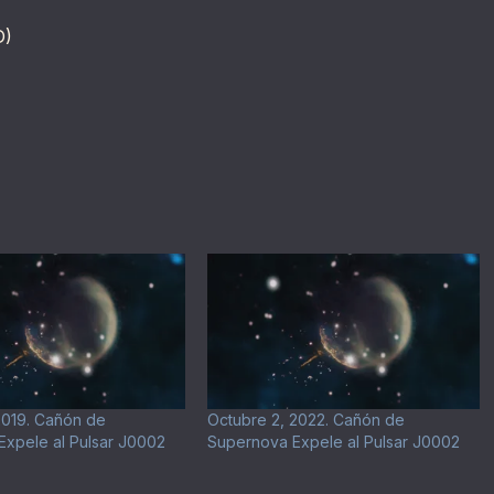
D)
2019. Cañón de
Octubre 2, 2022. Cañón de
xpele al Pulsar J0002
Supernova Expele al Pulsar J0002