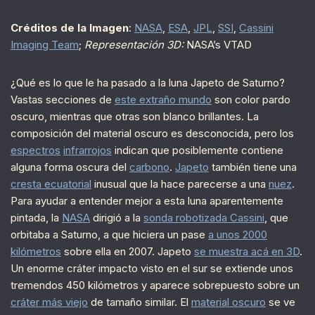
Créditos de la Imagen
:
NASA
,
ESA
,
JPL
,
SSI
,
Cassini
Imaging Team
;
Representación 3D:
NASA’s VTAD
¿Qué es lo que le ha pasado a la luna Japeto de Saturno?
Vastas secciones de
este extraño mundo
son color pardo
oscuro, mientras que otras son blanco brillantes. La
composición del material oscuro es desconocida, pero los
espectros
infrarrojos
indican que posiblemente contiene
alguna forma oscura del
carbono
.
Japeto
también tiene una
cresta ecuatorial
inusual que la hace parecerse a una
nuez
.
Para ayudar a entender mejor a esta luna aparentemente
pintada, la
NASA
dirigió a la
sonda robotizada Cassini
, que
orbitaba a Saturno, a que hiciera un pase
a unos 2000
kilómetros
sobre ella en 2007. Japeto
se muestra acá en 3D
.
Un enorme cráter impacto visto en el sur se extiende unos
tremendos 450 kilómetros y aparece sobrepuesto sobre un
cráter más viejo
de tamaño similar. El
material oscuro
se ve