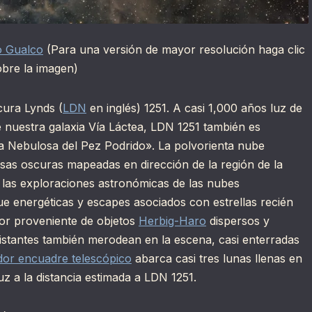
o Gualco
(Para una versión de mayor resolución haga clic
obre la imagen)
cura Lynds (
LDN
en inglés) 1251. A casi 1,000 años luz de
e nuestra galaxia Vía Láctea, LDN 1251 también es
 Nebulosa del Pez Podrido». La polvorienta nube
sas oscuras mapeadas en dirección de la región de la
, las exploraciones astronómicas de las nubes
e energéticas y escapes asociados con estrellas recién
tor proveniente de objetos
Herbig-Haro
dispersos y
istantes también merodean en la escena, casi enterradas
dor encuadre telescópico
abarca casi tres lunas llenas en
z a la distancia estimada a LDN 1251.