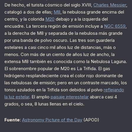
De hecho, el turista cósmico del siglo XVIII,
Charles Messier
,
catalogó a dos de ellas;
M8
, la nebulosa grande encima del
centro, y la colorida
M20
debajo y a la izquierda del
encuadre. La tercera región de emisión incluye a
NGC 6559
,
a la derecha de M8 y separada de la nebulosa más grande
por una banda de polvo oscuro. Las tres son guardería
estelares a casi cinco mil años luz de distancias, más o
menos. Con más de un ciento de años luz de ancho, la
extensa M8 también es conocida como la Nebulosa Laguna.
El sobrenombre popular de M20 es La Trífida. El gas
hidrógeno resplandeciente crea el color rojo dominante de
las nebulosas de emisión; pero en un contraste marcado, los
tonos azulados en la Trífida son debidos al polvo
reflejando
la luz estelar
. El amplio
paisaje interestelar
abarca casi 4
grados, o sea, 8 lunas llenas en el cielo.
Fuente
:
Astronomy Picture of the Day
(APOD)