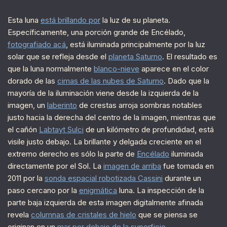
Esta luna
está brillando por
la luz de su planeta.
Específicamente, una porción grande de Encélado,
fotografiado acá
, está iluminada principalmente por la luz
solar que se refleja desde el
planeta Saturno
. El resultado es
que la luna normalmente
blanco-nieve
aparece en el color
dorado de las
cimas de las nubes de Saturno
. Dado que la
mayoría de la iluminación viene desde la izquierda de la
imagen, un
laberinto
de crestas arroja sombras notables
justo hacia la derecha del centro de la imagen, mientras que
el cañón
Labtayt Sulci
de un kilómetro de profundidad, está
visile justo debajo. La brillante y delgada creciente en el
extremo derecho es sólo la parte de
Encélado
iluminada
directamente por el Sol. La
imagen de arriba
fue tomada en
2011 por la
sonda espacial robotizada Cassini
durante un
paso cercano por la
enigmática
luna. La inspección de la
parte baja izquierda de esta imagen digitalmente afinada
revela
columnas de cristales de hielo
que se piensa se
originan en un
mar por debajo de la superficie
.