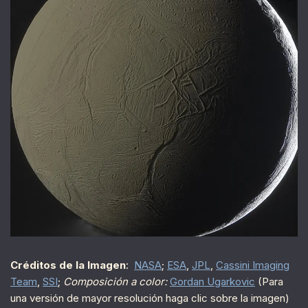
Créditos de la Imagen
:
NASA
;
ESA
,
JPL
,
Cassini Imaging
Team
,
SSI
;
Composición a color:
Gordan Ugarkovic
(Para
una versión de mayor resolución haga clic sobre la imagen)