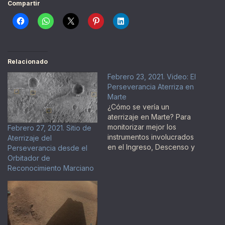
Compartir
Relacionado
Febrero 23, 2021. Video: El
Perseverancia Aterriza en
Marte
¿Cómo se vería un
aterrizaje en Marte? Para
monitorizar mejor los
Febrero 27, 2021. Sitio de
instrumentos involucrados
Aterrizaje del
en el Ingreso, Descenso y
Perseverancia desde el
Aterrizaje del Explorador
Orbitador de
Perseverancia sobre
Reconocimiento Marciano
Marte de la semana
pasada, se incluyeron
cámaras con capacidad
de guardar video que
ahora han devueltos sus