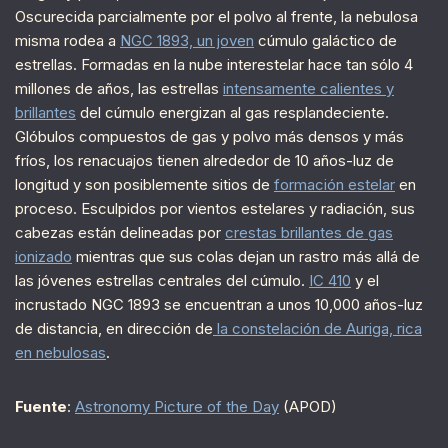
Oscurecida parcialmente por el polvo al frente, la nebulosa
misma rodea a
NGC 1893, un joven
cúmulo galáctico de
estrellas. Formadas en la nube interestelar hace tan sólo 4
millones de años, las estrellas
intensamente calientes y
brillantes
del cúmulo energizan al gas resplandeciente.
Glóbulos compuestos de gas y polvo más densos y más
fríos, los renacuajos tienen alrededor de 10 años-luz de
longitud y son posiblemente sitios de
formación estelar
en
proceso. Esculpidos por vientos estelares y radiación, sus
cabezas están delineadas por
crestas brillantes de gas
ionizado
mientras que sus colas dejan un rastro más allá de
las jóvenes estrellas centrales del cúmulo.
IC 410
y el
incrustado NGC 1893 se encuentran a unos 10,000 años-luz
de distancia, en dirección de
la constelación de Auriga, rica
en nebulosas
.
Fuente
:
Astronomy Picture of the Day
(APOD)