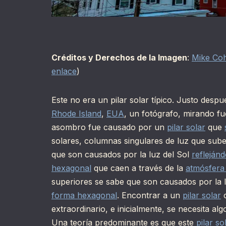
Créditos y Derechos de la Imagen
:
Mike Co
enlace
)
Este no era un pilar solar típico. Justo desp
Rhode Island
,
EUA
, un fotógrafo, mirando f
asombro fue causado por un
pilar solar
que
solares, columnas singulares de luz que sub
que son causados por la luz del Sol
refleján
hexagonal
que caen a través de la
atmósfera 
superiores se sabe que son causados por la l
forma hexagonal
. Encontrar a un
pilar solar
c
extraordinario, e inicialmente, se necesita al
Una teoría predominante es que este
pilar so