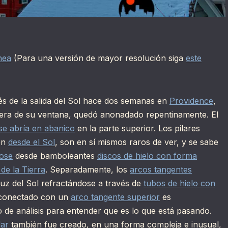
hea
(Para una versión de mayor resolución siga
este
ués de la salida del Sol hace dos semanas en
Providence
,
uera de su ventana, quedó anonadado repentinamente. El
se abría en abanico
en la parte superior. Los pilares
en
desde el Sol
, son en sí mismos raros de ver, y se sabe
dose
desde bamboleantes
discos de hielo con forma
de la Tierra
. Separadamente, los
arcos tangentes
uz del Sol refractándose a través de
tubos de hielo con
onectado con un
arco tangente superior
es
go de análisis para entender que es lo que está pasando.
lar
también fue creado, en una forma compleja e inusual,