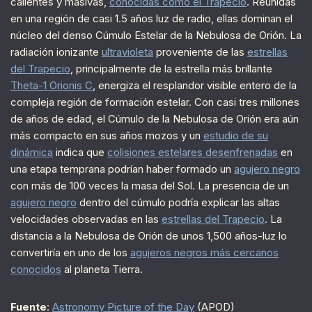
calientes y masivas,
conocidas como el Trapecio
. Reunidas
en una región de casi 1.5 años luz de radio, ellas dominan el
núcleo del denso Cúmulo Estelar de la Nebulosa de Orión. La
radiación ionizante
ultravioleta
proveniente de las
estrellas
del Trapecio
, principalmente de la estrella más brillante
Theta-1 Orionis C
, energiza el resplandor visible entero de la
compleja región de formación estelar. Con casi tres millones
de años de edad, el Cúmulo de la Nebulosa de Orión era aún
más compacto en sus años mozos y un
estudio de su
dinámica
indica que
colisiones estelares desenfrenadas
en
una etapa temprana podrían haber formado un
agujero negro
con más de 100 veces la masa del Sol. La presencia de un
agujero negro
dentro del cúmulo podría explicar las altas
velocidades observadas en las
estrellas del Trapecio
. La
distancia a la Nebulosa de Orión de unos 1,500 años-luz lo
convertiría en uno de los
agujeros negros más cercanos
conocidos
al planeta Tierra.
Fuente
:
Astronomy Picture of the Day
(APOD)