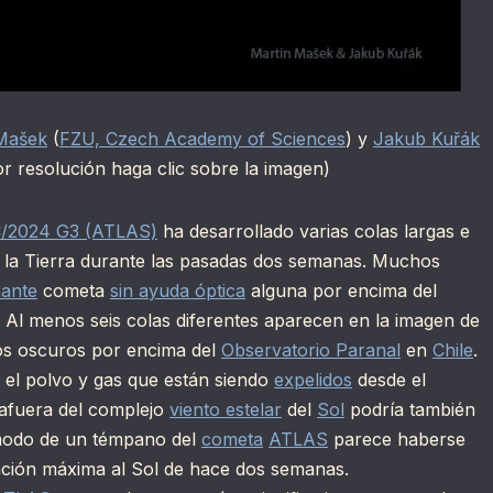
Mašek
(
FZU, Czech Academy of Sciences
) y
Jakub Kuřák
r resolución haga clic sobre la imagen)
/2024 G3 (ATLAS)
ha desarrollado varias colas largas e
 de la Tierra durante las pasadas dos semanas. Muchos
nante
cometa
sin ayuda óptica
alguna por encima del
. Al menos seis colas diferentes aparecen en la imagen de
los oscuros por encima del
Observatorio Paranal
en
Chile
.
s el polvo y gas que están siendo
expelidos
desde el
 afuera del complejo
viento estelar
del
Sol
podría también
 modo de un témpano del
cometa
ATLAS
parece haberse
ción máxima al Sol de hace dos semanas.