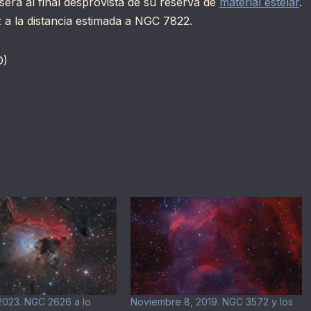
será al final desprovista de su reserva de
material estelar
.
 a la distancia estimada a NGC 7822.
D)
2023. NGC 2626 a lo
Noviembre 8, 2019. NGC 3572 y los