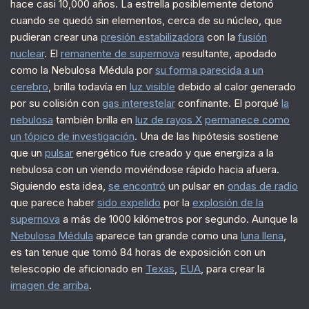
hace casi 10,000 años. La estrella posiblemente detonó
cuando se quedó sin elementos, cerca de su núcleo, que
pudieran crear una
presión estabilizadora
con la
fusión
nuclear
. El
remanente de supernova
resultante, apodado
como la Nebulosa Médula por
su forma parecida a un
cerebro
, brilla todavía en
luz visible
debido al calor generado
por su colisión con
gas interestelar
confinante. El porqué
la
nebulosa
también brilla en
luz de rayos X
permanece como
un tópico de investigación
. Una de las hipótesis sostiene
que un
pulsar
energético fue creado y que energiza a la
nebulosa con un viendo moviéndose rápido hacia afuera.
Siguiendo esta idea,
se encontró
un pulsar en
ondas de radio
que parece haber
sido expelido
por la
explosión de la
supernova
a más de 1000 kilómetros por segundo. Aunque la
Nebulosa Médula
aparece tan grande como una
luna llena
,
es tan tenue que tomó 84 horas de exposición con un
telescopio de aficionado en
Texas
,
EUA
, para crear la
imagen de arriba
.