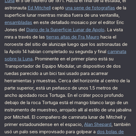
Luna
el 5 de febrero de 1971. Hacia el final de la estadía, el
astronauta
Ed Mitchell
captó
una serie de fotografías
de la
superficie lunar mientras miraba fuera de una ventanilla,
ensambladas
en este detallado mosaico por el editor Eric
Jones del
Diario de la Superficie Lunar de Apolo
. La vista
mira a través de las
tierras altas de Fra Mauro
hacia el
noroeste del sitio de alunizaje luego que los astronautas de
la Apolo 14 habían completado su segunda y final
caminata
sobre la Luna
. Prominente en el primer plano está su
Transportador de Equipo Modular, un dispositivo de dos
ruedas parecido a un bici taxi usado para acarrear
herramientas y muestras. Cerca del horizonte al centro de la
parte superior, está un peñasco de unos 1.5 metros de
ancho apodado roca Tortuga. En el cráter poco profundo
debajo de la roca Tortuga está el mango blanco largo de un
instrumento de muestreo, arrojado allí al estilo de una jabalina
por Mitchell. El compañero de caminata lunar de Mitchell y
primer estadounidense en el espacio,
Alan Shepard
, también
usó un palo seis improvisado para golpear a
dos bolas de