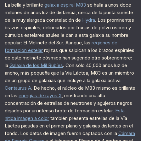
La bella y brillante
galaxia espiral M83
se halla a unos doce
millones de años luz de distancia, cerca de la punta sureste
de la muy alargada constelación de
Hydra
. Los prominentes
brazos espirales, delineados por franjas de polvo oscuro y
cúmulos estelares azules le dan a esta galaxia su nombre
popular: El Molinete del Sur. Aunque, las
regiones de
formación estelar
rojizas que salpican a los brazos espirales
de este molinete cósmico han sugerido otro sobrenombre:
la
Galaxia de los Mil Rubíes
. Con sólo 40,000 años luz de
ancho, más pequeña que la Vía Láctea, M83 es un miembro
de un grupo de galaxias que incluye a la galaxia activa
Centaurus A
. De hecho, el núcleo de M83 mismo es brillante
en las
energías de rayos X
, mostrando una alta
concentración de estrellas de neutrones y agujeros negros
dejados por un intenso brote de formación estelar.
Esta
nítida imagen a color
también presenta estrellas de la Vía
Láctea picudas en el primer plano y galaxias distantes en el
fondo. Los datos de imagen fueron captados con la
Cámara
de Energía Oscura
y el telescopio Blanco de 4 metros en el