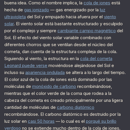
buena idea. Como el nombre implica, la
cola de iones
está
hecha de
gas ionizado
— gas energizado por la
luz
ultravioleta
del Sol y empujado hacia afuera por el
viento
solar
. El viento solar está bastante estructurado y esculpido
por el complejo y siempre
cambiante campo magnético
del
Sol. El efecto del viento solar variable combinado con
diferentes chorros que se ventilan desde el núcleo del
cometa, dan cuenta de la estructura compleja de la cola.
Siguiendo al viento, la estructura en la
cola del cometa
Leonard puede verse
moviéndose alejándose del Sol e
incluso su
apariencia ondulada
se altera a lo largo del tiempo.
El color azul de la cola de iones está dominado por las
moléculas de
monóxido de carbono
recombinándose,
mientras que el color verde de la coma que rodea a la
cabeza del cometa es creado principalmente por una ligera
cantidad de moléculas de
carbono diatómico
recombinándose. El carbono diatómico es destruido por la
luz solar en
casi 50 horas
— lo cual es el
porqué su brillo
verdoso
no se extiende mucho dentro de la cola de iones.