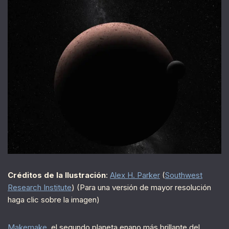
Créditos de la Ilustración
:
Alex H. Parker
(
Southwest
Research Institute
) (Para una versión de mayor resolución
haga clic sobre la imagen)
Makemake
, el segundo planeta enano más brillante del