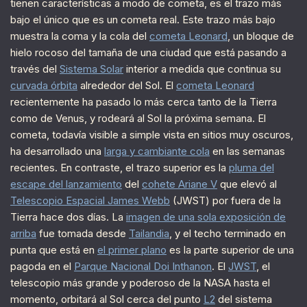
tienen características a modo de cometa, es el trazo más
bajo el único que es un cometa real. Este trazo más bajo
muestra la coma y la cola del
cometa Leonard
, un bloque de
hielo rocoso del tamaña de una ciudad que está pasando a
través del
Sistema Solar
interior a medida que continua su
curvada órbita
alrededor del Sol. El
cometa Leonard
recientemente ha pasado lo más cerca tanto de la Tierra
como de Venus, y rodeará al Sol la próxima semana. El
cometa, todavía visible a simple vista en sitios muy oscuros,
ha desarrollado una
larga y cambiante cola
en las semanas
recientes. En contraste, el trazo superior es la
pluma del
escape del lanzamiento
del
cohete Ariane V
que elevó al
Telescopio Espacial James Webb
(JWST) por fuera de la
Tierra hace dos días. La
imagen de una sola exposición de
arriba
fue tomada desde
Tailandia
, y el techo terminado en
punta que está en
el primer plano
es la parte superior de una
pagoda en el
Parque Nacional Doi Inthanon
. El
JWST
, el
telescopio más grande y poderoso de la NASA hasta el
momento, orbitará al Sol cerca del punto
L2
del sistema