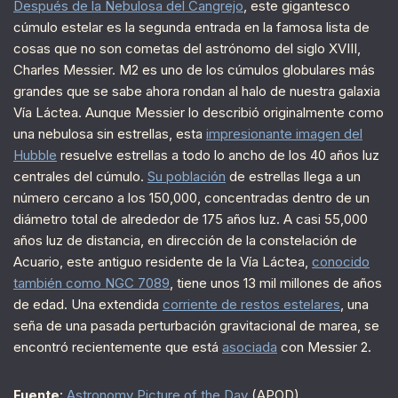
Después de la Nebulosa del Cangrejo
, este gigantesco
cúmulo estelar es la segunda entrada en la famosa lista de
cosas que no son cometas del astrónomo del siglo XVIII,
Charles Messier. M2 es uno de los cúmulos globulares más
grandes que se sabe ahora rondan al halo de nuestra galaxia
Vía Láctea. Aunque Messier lo describió originalmente como
una nebulosa sin estrellas, esta
impresionante imagen del
Hubble
resuelve estrellas a todo lo ancho de los 40 años luz
centrales del cúmulo.
Su población
de estrellas llega a un
número cercano a los 150,000, concentradas dentro de un
diámetro total de alrededor de 175 años luz. A casi 55,000
años luz de distancia, en dirección de la constelación de
Acuario, este antiguo residente de la Vía Láctea,
conocido
también como NGC 7089
, tiene unos 13 mil millones de años
de edad. Una extendida
corriente de restos estelares
, una
seña de una pasada perturbación gravitacional de marea, se
encontró recientemente que está
asociada
con Messier 2.
Fuente
:
Astronomy Picture of the Day
(APOD)