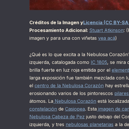
Créditos de la Imagen y
Licencia (CC BY-SA
Procesamiento Adicional:
Stuart Atkinson
: 
imagen y para una con viñetas
vea acá
)
¿Qué es lo que excita a la Nebulosa Corazón
izquierda, catalogada como
IC 1805
, se mira
brilla fuerte en luz roja emitida por el
elemen
larga exposición fue también mezclada con luz
el
centro de la Nebulosa Corazón
hay estrell
erosionando varios de los pintorescos
pilare
átomos. La
Nebulosa Corazón
está localizad
constelación
de
Casiopea
. Esta
imagen de ca
Nebulosa Cabeza de Pez
justo debajo del Co
izquierda, y tres
nebulosas planetarias
a la d