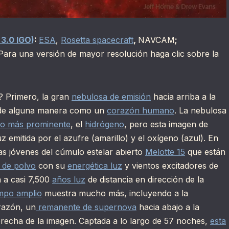
 3.0 IGO)
:
ESA
,
Rosetta spacecraft
,
NAVCAM
;
(Para una versión de mayor resolución haga clic sobre la
? Primero, la gran
nebulosa de emisión
hacia arriba a la
 de alguna manera como un
corazón humano
. La nebulosa
to más prominente
, el
hidrógeno
, pero esta imagen de
 emitida por el azufre (amarillo) y el oxígeno (azul). En
as jóvenes del cúmulo estelar abierto
Melotte 15
que están
s de polvo
con su
energética luz
y vientos excitadores de
a a casi 7,500
años luz
de distancia en dirección de la
mpo amplio
muestra mucho más, incluyendo a la
razón, un
remanente de supernova
hacia abajo a la
erecha de la imagen. Captada a lo largo de 57 noches,
esta