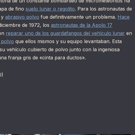
historia de un constante bombardeo de micrometeoritos ha
apa de fino
suelo lunar o regolito
. Para los astronautas de
o y
abrasivo polvo
fue definitivamente un problema.
Hace
iciembre de 1972, los
astronautas de la Apolo 17
ron
reparar uno de los guardafangos del vehículo lunar
en
e polvo
que ellos mismos y su equipo levantaban. Esta
 su vehículo cubierto de polvo junto con la ingeniosa
a franja gris de «cinta para ductos».
D)