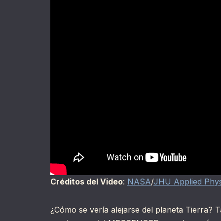
Créditos del Video
:
NASA
/
JHU Applied Phys
¿Cómo se vería alejarse del planeta Tierra? 