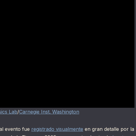
ics Lab
/
Carnegie Inst. Washington
Tal evento fue
registrado visualmente
en gran detalle por la