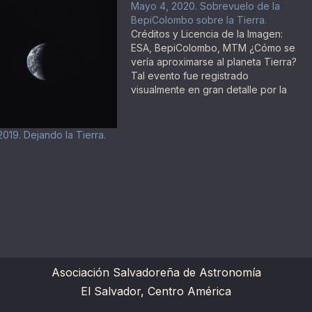
Mayo 4, 2020. Sobrevuelo de la
BepiColombo sobre la Tierra.
Créditos y Licencia de la Imagen:
ESA, BepiColombo, MTM ¿Cómo se
vería aproximarse al planeta Tierra?
Tal evento fue registrado
visualmente en gran detalle por la
sonda robotizada BepiColombo de
la ESA y la JAXA el mes pasado,
cuando se columpió pasando por la
2019. Dejando la Tierra.
Tierra en su viaje hacia el planeta
Mercurio.…
Asociación Salvadoreña de Astronomía
El Salvador, Centro América