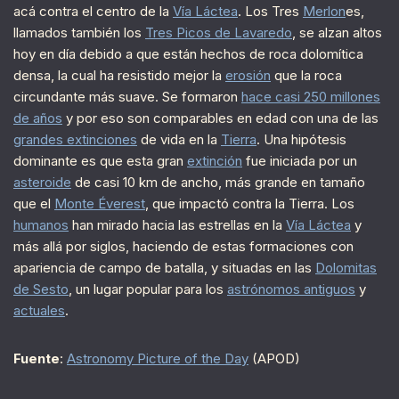
acá contra el centro de la
Vía Láctea
. Los Tres
Merlon
es,
llamados también los
Tres Picos de Lavaredo
, se alzan altos
hoy en día debido a que están hechos de roca dolomítica
densa, la cual ha resistido mejor la
erosión
que la roca
circundante más suave. Se formaron
hace casi 250 millones
de años
y por eso son comparables en edad con una de las
grandes extinciones
de vida en la
Tierra
. Una hipótesis
dominante es que esta gran
extinción
fue iniciada por un
asteroide
de casi 10 km de ancho, más grande en tamaño
que el
Monte Éverest
, que impactó contra la Tierra. Los
humanos
han mirado hacia las estrellas en la
Vía Láctea
y
más allá por siglos, haciendo de estas formaciones con
apariencia de campo de batalla, y situadas en las
Dolomitas
de Sesto
, un lugar popular para los
astrónomos antiguos
y
actuales
.
Fuente
:
Astronomy Picture of the Day
(APOD)