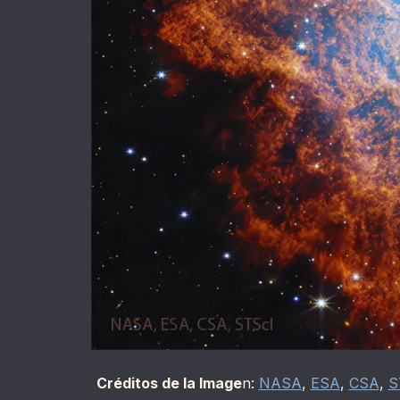
Créditos de la Image
n:
NASA
,
ESA
,
CSA
,
S