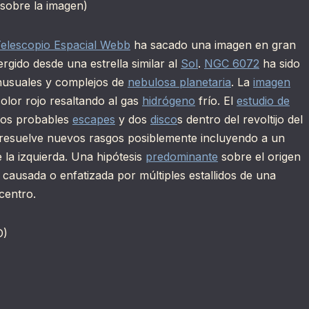
 sobre la imagen)
elescopio Espacial Webb
ha sacado una imagen en gran
rgido desde una estrella similar al
Sol
.
NGC 6072
ha sido
inusuales y complejos de
nebulosa planetaria
. La
imagen
olor rojo resaltando al gas
hidrógeno
frío. El
estudio de
ios probables
escapes
y dos
disco
s dentro del revoltijo del
 resuelve nuevos rasgos posiblemente incluyendo a un
 la izquierda. Una hipótesis
predominante
sobre el origen
 causada o enfatizada por múltiples estallidos de una
centro.
D)