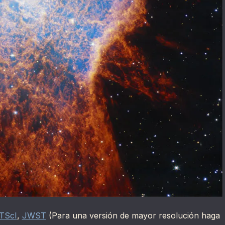
TScI
,
JWST
(Para una versión de mayor resolución haga