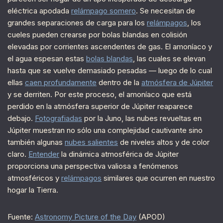
eléctrica apodada
relámpago somero
. Se necesitan de
grandes separaciones de carga para los
relámpagos
, los
cueles pueden crearse por bolas blandas en colisión
elevadas por corrientes ascendentes de gas. El amoníaco y
el agua espesan estas
bolas blandas
, las cuales se elevan
hasta que se vuelve demasiado pesadas — luego de lo cual
ellas
caen profundamente
dentro de la
atmósfera de Júpiter
y se derriten. Por este proceso, el amoníaco que está
perdido en la atmósfera superior de Júpiter reaparece
debajo.
Fotografiadas
por la Juno, las nubes revueltas en
Júpiter muestran no sólo una complejidad cautivante sino
también algunas
nubes salientes
de niveles altos y de color
claro.
Entender
la dinámica atmosférica de Júpiter
proporciona una perspectiva valiosa a fenómenos
atmosféricos y
relámpagos
similares que ocurren en nuestro
hogar la Tierra.
Fuente:
Astronomy Picture of the Day
(APOD)