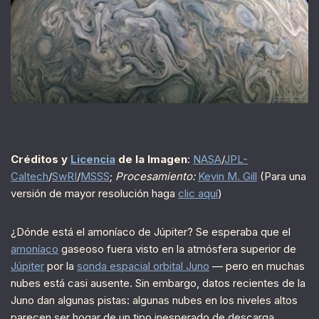
Créditos y
Licencia
de la Imagen
:
NASA
/
JPL-
Caltech
/
SwRI
/
MSSS
;
Procesamiento:
Kevin M. Gill
(Para una
versión de mayor resolución haga
clic aquí
)
¿Dónde está el amoníaco de Júpiter? Se esperaba que el
amoníaco
gaseoso fuera visto en la atmósfera superior de
Júpiter
por la
sonda espacial orbital Juno
— pero en muchas
nubes está casi ausente. Sin embargo, datos recientes de la
Juno dan algunas pistas: algunas nubes en los niveles altos
parecen ser hogar de un tipo inesperado de descarga