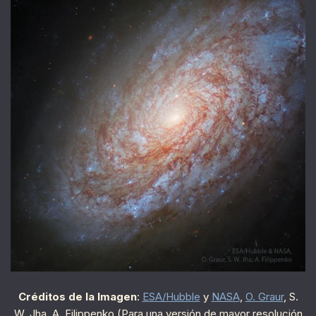
Créditos de la Imagen
:
ESA/Hubble
y
NASA
,
O. Graur
, S.
W. Jha, A. Filippenko (Para una versión de mayor resolución