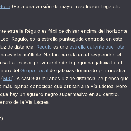
Horn
(Para una versión de mayor resolución haga clic
lante estrella Régulo es fácil de divisar encima del horizonte
e Leo, Régulo, es la estrella puntiaguda centrada en este
luz de distancia,
Régulo
es una
estrella caliente que rota
a estelar múltiple. No tan perdida en el resplandor, el
fusa luz estelar proveniente de la pequeña galaxia Leo I.
embro del
Grupo Local
de galaxias dominado por nuestra
 (
M31
). A casi 800 mil años luz de distancia, se piensa que
as más lejanas conocidas que orbitan a la Vía Láctea. Pero
que hay un agujero negro supermasivo en su centro,
ntro de la Vía Láctea.
D)