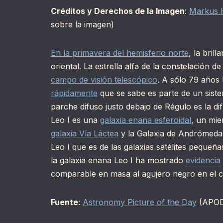
Créditos y Derechos de la Imagen
:
Markus 
sobre la imagen)
En la primavera del hemisferio norte
, la bril
oriental. La estrella alfa de la constelación d
campo de visión telescópico
. A sólo 79 años 
rápidamente
que se sabe es parte de un sistem
parche difuso justo debajo de Régulo es la di
Leo I es una
galaxia enana esferoidal
, un mi
galaxia Vía Láctea
y la Galaxia de Andrómeda
Leo I que es de las galaxias satélites pequeñ
la galaxia enana Leo I ha mostrado
evidencia
comparable en masa al agujero negro en el ce
Fuente
:
Astronomy Picture of the Day
(APO