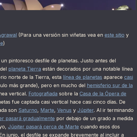
Agrawal
(Para una versión sin viñetas vea en
este sitio
y
ce
)
n pintoresco desfile de planetas. Justo antes del
 del
planeta Tierra
están decorados por una notable línea
io norte de la Tierra, esta
línea de planetas
aparece
casi
gulo más grande), pero en mucho del
hemisferio sur de la
nea vertical.
Fotografiada
sobre la
Casa de la Ópera de
anetas fue captada casi vertical hace casi cinco días. De
gada son
Saturno
,
Marte
,
Venus
y
Júpiter
. Al ir terminando
er pasará gradualmente
por debajo de un grado a medida
ayo,
Júpiter pasará cerca de Marte
cuando esos dos
 En junio, el desfile se expande brevemente al incluir a