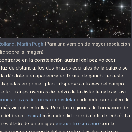
Rolland
,
Martin Pugh
(Para una versión de mayor resolución
lic sobre la imagen)
ntrarse en la constelación austral del pez volador,
luz de distancia, los dos brazos espirales de la galaxia se
da dándole una apariencia en forma de gancho en esta
ntiagudas en primer plano dispersas a través del campo
a las franjas oscuras de polvo de la distante galaxia, así
iones rojizas de formación estelar
rodeando un núcleo de
más vieja de estrellas. Pero las regiones de formación de
go del brazo
espiral
más extendido (arriba a la derecha). La
l resultado de un antiguo
encuentro cercano
con la
rte superior izquierda del encuadre. Las dos galaxias