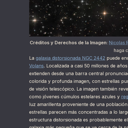
Créditos y Derechos de la Imagen
:
Nicolas 
haga c
La
galaxia distorsionada NGC 2442
puede enco
Volans
. Localizada a casi 50 millones de años 
extienden desde una barra central pronuncia
colorida y profunda imagen, con estrellas pu
de visión telescópico. La imagen también revel
como jóvenes cúmulos estelares azules y
reg
luz amarillenta proveniente de una población 
estrellas parecen más concentradas a lo lar
estructura distorsionada es probablemente e
galaxia más pequeña que se ve cerca de la pa