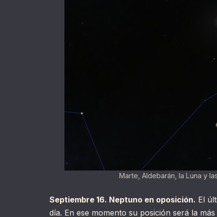
Marte, Aldebarán, la Luna y l
Septiembre 16. Neptuno en oposición.
El úl
día. En ese momento su posición será la más 