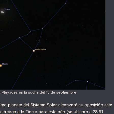
as Pléyades en la noche del 15 de septiembre
timo planeta del Sistema Solar alcanzará su oposición este
cercana a la Tierra para este año (se ubicará a 28.91