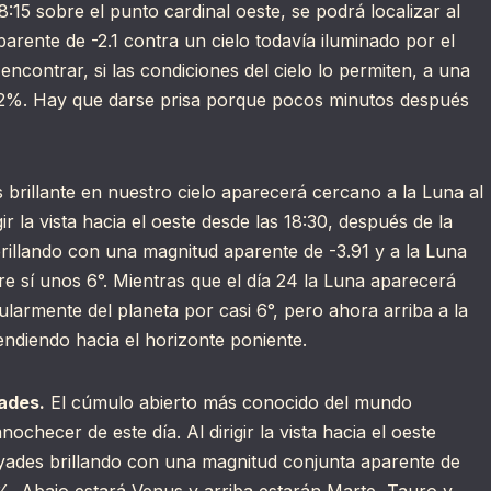
8:15 sobre el punto cardinal oeste, se podrá localizar al
arente de -2.1 contra un cielo todavía iluminado por el
encontrar, si las condiciones del cielo lo permiten, a una
 2%. Hay que darse prisa porque pocos minutos después
 brillante en nuestro cielo aparecerá cercano a la Luna al
gir la vista hacia el oeste desde las 18:30, después de la
rillando con una magnitud aparente de -3.91 y a la Luna
e sí unos 6°. Mientras que el día 24 la Luna aparecerá
armente del planeta por casi 6°, pero ahora arriba a la
ndiendo hacia el horizonte poniente.
ades.
El cúmulo abierto más conocido del mundo
ochecer de este día. Al dirigir la vista hacia el oeste
éyades brillando con una magnitud conjunta aparente de