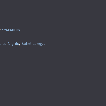
y
Stellarium
.
ids Nights
,
Balint Lengyel
.