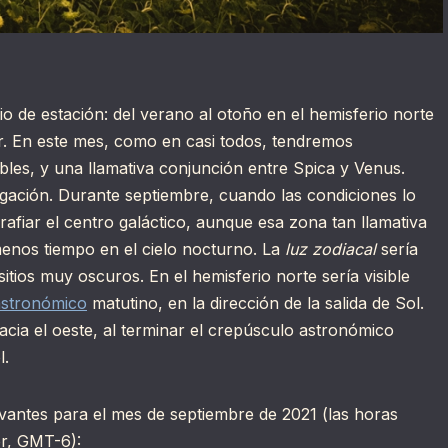
de estación: del verano al otoño en el hemisferio norte
ur. En este mes, como en casi todos, tendremos
ibles, y una llamativa conjunción entre Spica y Venus.
ación. Durante septiembre, cuando las condiciones lo
rafiar el centro galáctico, aunque esa zona tan llamativa
enos tiempo en el cielo nocturno. La
luz zodiacal
sería
itios muy oscuros. En el hemisferio norte sería visible
astronómico
matutino, en la dirección de la salida de Sol.
hacia el oeste, al terminar el crepúsculo astronómico
l.
vantes para el mes de septiembre de 2021 (las horas
or, GMT-6):