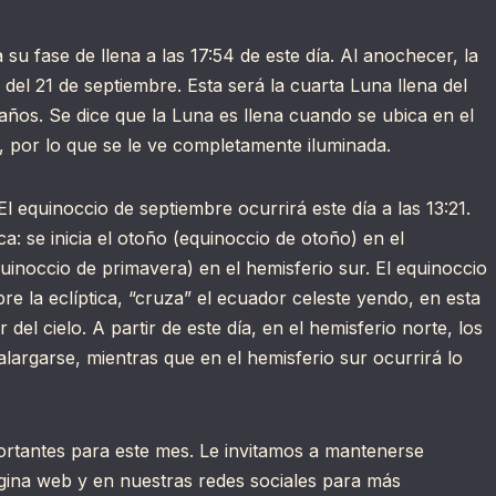
 su fase de llena a las 17:54 de este día. Al anochecer, la
 del 21 de septiembre. Esta será la cuarta Luna llena del
años. Se dice que la Luna es llena cuando se ubica en el
, por lo que se le ve completamente iluminada.
l equinoccio de septiembre ocurrirá este día a las 13:21.
: se inicia el otoño (equinoccio de otoño) en el
uinoccio de primavera) en el hemisferio sur. El equinoccio
e la eclíptica, “cruza” el ecuador celeste yendo, en esta
 del cielo. A partir de este día, en el hemisferio norte, los
largarse, mientras que en el hemisferio sur ocurrirá lo
rtantes para este mes. Le invitamos a mantenerse
ágina web y en nuestras redes sociales para más