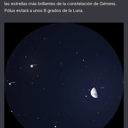
las estrellas más brillantes de la constelación de Géminis.
Pólux estará a unos 8 grados de la Luna.