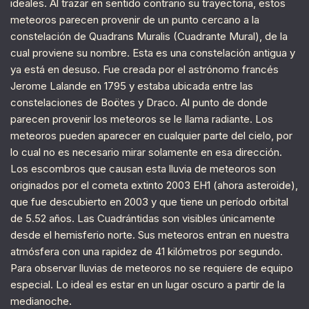
ideales. Al trazar en sentido contrario su trayectoria, estos
meteoros parecen provenir de un punto cercano a la
constelación de Quadrans Muralis (Cuadrante Mural), de la
cual proviene su nombre. Esta es una constelación antigua y
ya está en desuso. Fue creada por el astrónomo francés
Jerome Lalande en 1795 y estaba ubicada entre las
constelaciones de Boötes y Draco. Al punto de donde
parecen provenir los meteoros se le llama radiante. Los
meteoros pueden aparecer en cualquier parte del cielo, por
lo cual no es necesario mirar solamente en esa dirección.
Los escombros que causan esta lluvia de meteoros son
originados por el cometa extinto 2003 EH1 (ahora asteroide),
que fue descubierto en 2003 y que tiene un período orbital
de 5.52 años. Las Cuadrántidas son visibles únicamente
desde el hemisferio norte. Sus meteoros entran en nuestra
atmósfera con una rapidez de 41 kilómetros por segundo.
Para observar lluvias de meteoros no se requiere de equipo
especial. Lo ideal es estar en un lugar oscuro a partir de la
medianoche.