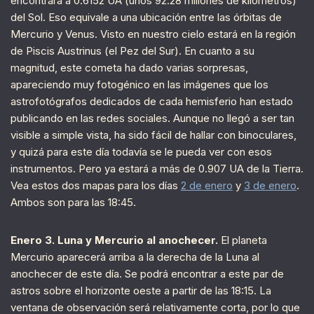
encontrará a 0.6152 UA (unos 92.28 millones de kilómetros)
del Sol. Eso equivale a una ubicación entre las órbitas de
Mercurio y Venus. Visto en nuestro cielo estará en la región
de Piscis Austrinus (el Pez del Sur). En cuanto a su
magnitud, este cometa ha dado varias sorpresas,
apareciendo muy fotogénico en las imágenes que los
astrofotógrafos dedicados de cada hemisferio han estado
publicando en las redes sociales. Aunque no llegó a ser tan
visible a simple vista, ha sido fácil de hallar con binoculares,
y quizá para este día todavía se le pueda ver con esos
instrumentos. Pero ya estará a más de 0.907 UA de la Tierra.
Vea estos dos mapas para los días
2 de enero
y
3 de enero
.
Ambos son para las 18:45.
Enero 3. Luna y Mercurio al anochecer.
El planeta
Mercurio aparecerá arriba a la derecha de la Luna al
anochecer de este día. Se podrá encontrar a este par de
astros sobre el horizonte oeste a partir de las 18:15. La
ventana de observación será relativamente corta, por lo que