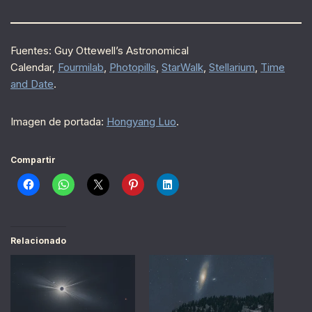
Fuentes: Guy Ottewell’s Astronomical
Calendar,
Fourmilab
,
Photopills
,
StarWalk
,
Stellarium
,
Time
and Date
.
Imagen de portada:
Hongyang Luo
.
Compartir
Relacionado